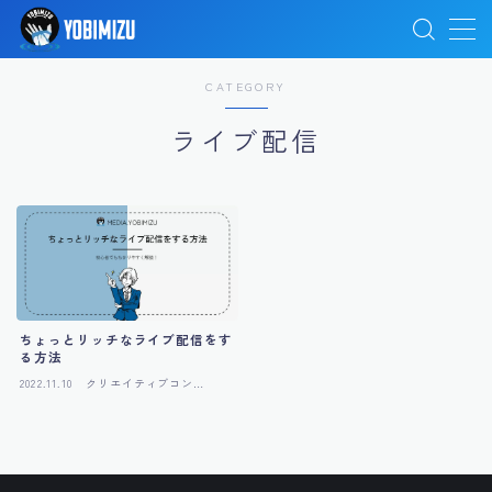
MENU
CATEGORY
ライブ配信
MEDIA TOP
TOP
映像制作
デザイン制作
ちょっとリッチなライブ配信をす
る方法
2022.11.10
クリエイティブコンテ
ライブ配信
ンツ
Web・LP制作